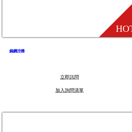
鎢鋼沖棒
立即訊問
加入詢問清單