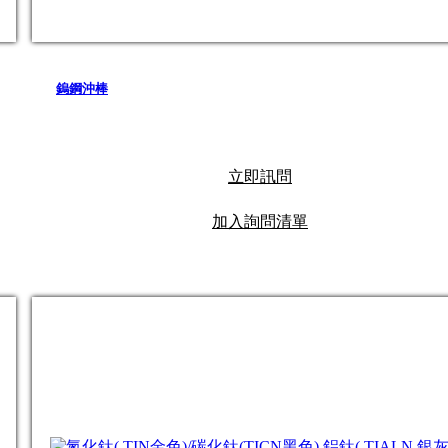
鎢鋼沖棒
立即訊問
加入詢問清單