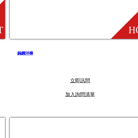
鎢鋼沖棒
立即訊問
加入詢問清單