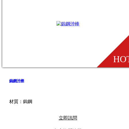
鎢鋼沖棒
材質：鎢鋼
立即訊問