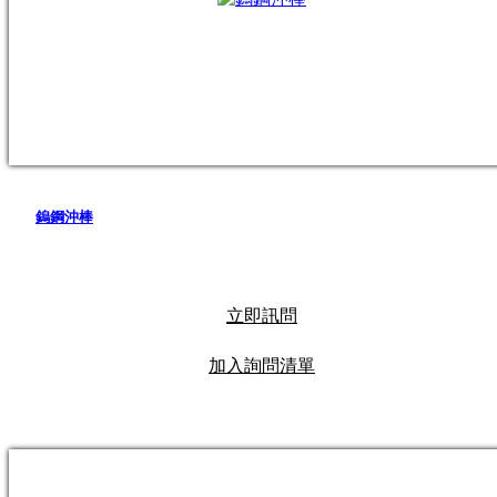
鎢鋼沖棒
立即訊問
加入詢問清單