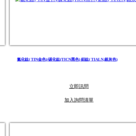
氮化鈦( TIN金色)/碳化鈦(TICN黑色) 鋁鈦( TIALN,銀灰色)
立即訊問
加入詢問清單