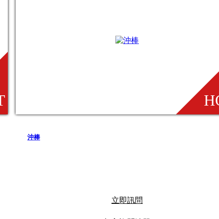
沖棒
立即訊問